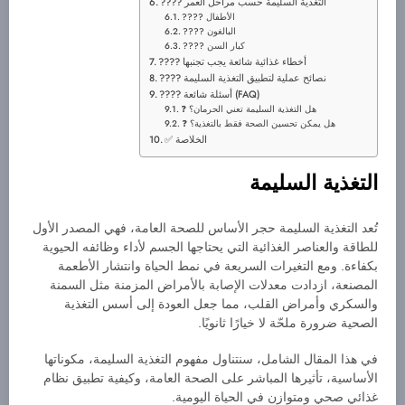
???? التغذية السليمة حسب مراحل العمر
???? الأطفال
???? البالغون
???? كبار السن
???? أخطاء غذائية شائعة يجب تجنبها
???? نصائح عملية لتطبيق التغذية السليمة
???? أسئلة شائعة (FAQ)
هل التغذية السليمة تعني الحرمان؟
هل يمكن تحسين الصحة فقط بالتغذية؟
الخلاصة
التغذية السليمة
تُعد التغذية السليمة حجر الأساس للصحة العامة، فهي المصدر الأول
للطاقة والعناصر الغذائية التي يحتاجها الجسم لأداء وظائفه الحيوية
بكفاءة. ومع التغيرات السريعة في نمط الحياة وانتشار الأطعمة
المصنعة، ازدادت معدلات الإصابة بالأمراض المزمنة مثل السمنة
والسكري وأمراض القلب، مما جعل العودة إلى أسس التغذية
الصحية ضرورة ملحّة لا خيارًا ثانويًا.
في هذا المقال الشامل، سنتناول مفهوم التغذية السليمة، مكوناتها
الأساسية، تأثيرها المباشر على الصحة العامة، وكيفية تطبيق نظام
غذائي صحي ومتوازن في الحياة اليومية.