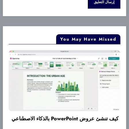
You May Have Missed
يل النص إلى فيديو
كيف تنشئ عروض PowerPoint بالذكاء الاص