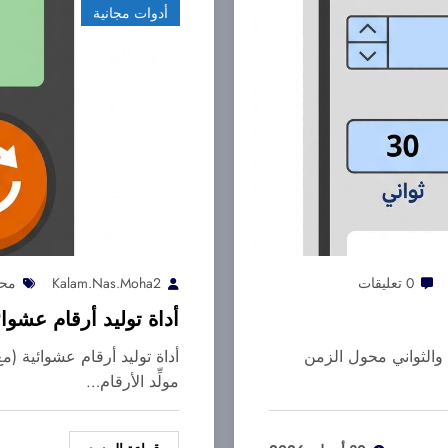
أدوات مجانية
0 تعليقات
Kalam.nas.moha2
محو
أداة توليد أرقام عشوا
والثواني محول الزمن
أداة توليد أرقام عشوائية (م
مولِّد الأرقام…