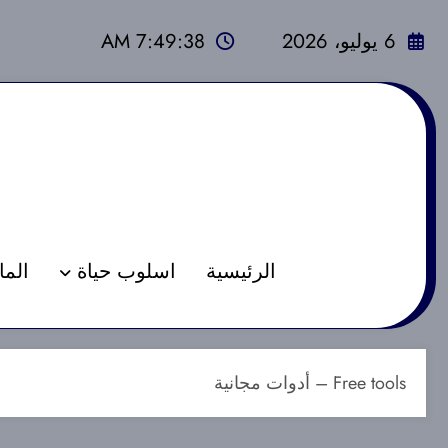
لتجاوز
لى
6 يوليو، 2026
7:49:39 AM
لمحتوى
الرئيسية
اسلوب حياة
الما
Free tools – أدوات مجانية